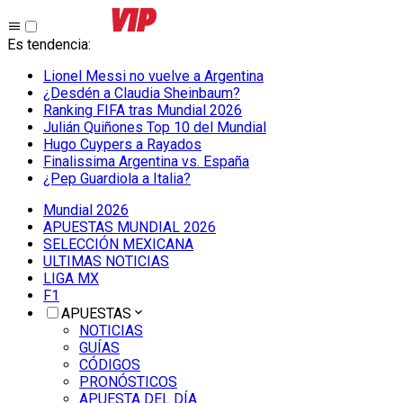
Es tendencia
:
Lionel Messi no vuelve a Argentina
¿Desdén a Claudia Sheinbaum?
Ranking FIFA tras Mundial 2026
Julián Quiñones Top 10 del Mundial
Hugo Cuypers a Rayados
Finalissima Argentina vs. España
¿Pep Guardiola a Italia?
Mundial 2026
APUESTAS MUNDIAL 2026
SELECCIÓN MEXICANA
ULTIMAS NOTICIAS
LIGA MX
F1
APUESTAS
NOTICIAS
GUÍAS
CÓDIGOS
PRONÓSTICOS
APUESTA DEL DÍA