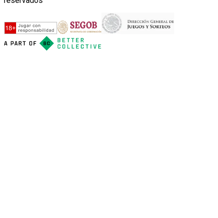
reservados