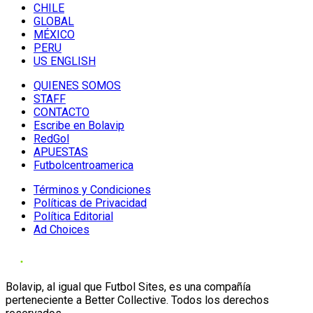
CHILE
GLOBAL
MÉXICO
PERU
US ENGLISH
QUIENES SOMOS
STAFF
CONTACTO
Escribe en Bolavip
RedGol
APUESTAS
Futbolcentroamerica
Términos y Condiciones
Políticas de Privacidad
Política Editorial
Ad Choices
Bolavip, al igual que Futbol Sites, es una compañía
perteneciente a Better Collective. Todos los derechos