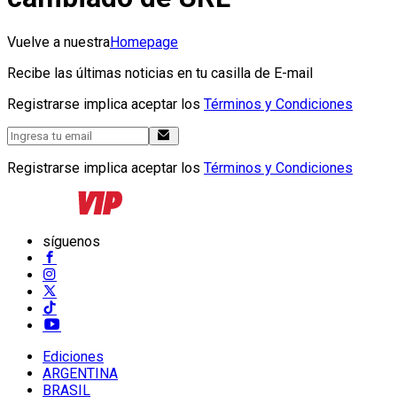
Vuelve a nuestra
Homepage
Recibe las últimas noticias en tu casilla de E-mail
Registrarse implica aceptar los
Términos y Condiciones
Registrarse implica aceptar los
Términos y Condiciones
síguenos
Ediciones
ARGENTINA
BRASIL