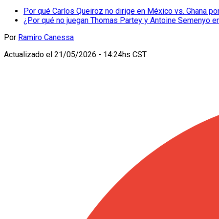
Por qué Carlos Queiroz no dirige en México vs. Ghana po
¿Por qué no juegan Thomas Partey y Antoine Semenyo en 
Por
Ramiro Canessa
Actualizado el
21/05/2026 - 14:24hs CST