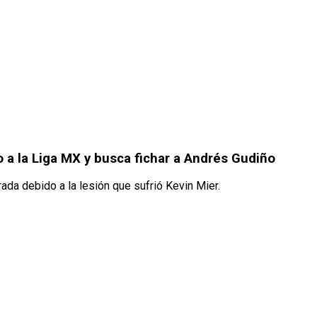
o a la Liga MX y busca fichar a Andrés Gudiño
da debido a la lesión que sufrió Kevin Mier.