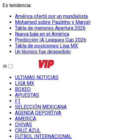
Es tendencia
:
América ofertó por un mundialista
Mohamed sobre Paulinho y Marcel
Tabla de menores Apertura 2026
Nueva baja en el América
Predicción IA Leagues Cup 2026
Tabla de posiciones Liga MX
Un técnico fue despedido
ULTIMAS NOTICIAS
LIGA MX
BOXEO
APUESTAS
F1
SELECCIÓN MEXICANA
AGENDA DEPORTIVA
AMERICA
CHIVAS
CRUZ AZUL
FUTBOL INTERNACIONAL