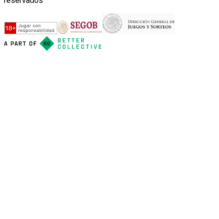
reservados