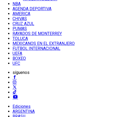
NBA
AGENDA DEPORTIVA
AMERICA
CHIVAS
CRUZ AZUL
PUMAS
RAYADOS DE MONTERREY
TOLUCA
MEXICANOS EN EL EXTRANJERO
FUTBOL INTERNACIONAL
UEFA
BOXEO
UFC
síguenos
Ediciones
ARGENTINA
BRASIL