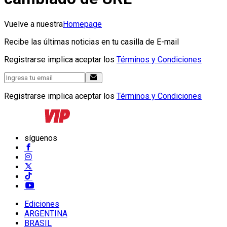
Vuelve a nuestra
Homepage
Recibe las últimas noticias en tu casilla de E-mail
Registrarse implica aceptar los
Términos y Condiciones
Registrarse implica aceptar los
Términos y Condiciones
síguenos
Ediciones
ARGENTINA
BRASIL