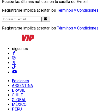
Recibe las últimas noticias en tu casilla de E-mail
Registrarse implica aceptar los
Términos y Condiciones
Registrarse implica aceptar los
Términos y Condiciones
síguenos
Ediciones
ARGENTINA
BRASIL
CHILE
GLOBAL
MÉXICO
PERU