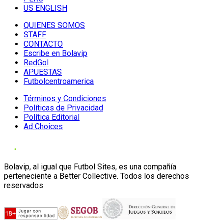
US ENGLISH
QUIENES SOMOS
STAFF
CONTACTO
Escribe en Bolavip
RedGol
APUESTAS
Futbolcentroamerica
Términos y Condiciones
Políticas de Privacidad
Política Editorial
Ad Choices
Bolavip, al igual que Futbol Sites, es una compañía
perteneciente a Better Collective. Todos los derechos
reservados