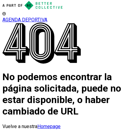
AGENDA DEPORTIVA
No podemos encontrar la
página solicitada, puede no
estar disponible, o haber
cambiado de URL
Vuelve a nuestra
Homepage