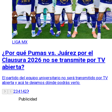
LIGA MX
¿Por qué Pumas vs. Juárez por el
Clausura 2026 no se transmite por TV
abierta?
El partido del equipo universitario no será transmitido por TV
abierta y acá te dejamos dónde podrás verlo.
2
3
41
42
1
Publicidad