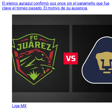
El elenco auriazul confirmó sus once sin el panameño que fue
clave el torneo pasado. El motivo de su ausencia.
Liga MX