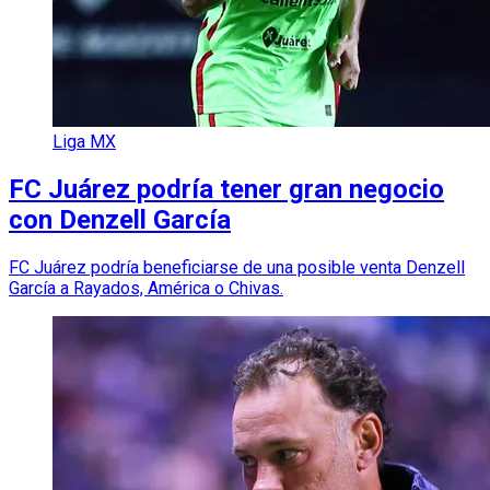
Liga MX
FC Juárez podría tener gran negocio
con Denzell García
FC Juárez podría beneficiarse de una posible venta Denzell
García a Rayados, América o Chivas.