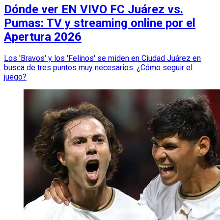
Dónde ver EN VIVO FC Juárez vs.
Pumas: TV y streaming online por el
Apertura 2026
Los 'Bravos' y los 'Felinos' se miden en Ciudad Juárez en
busca de tres puntos muy necesarios. ¿Cómo seguir el
juego?