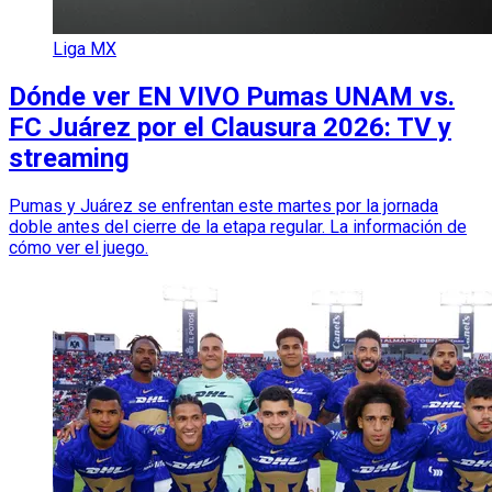
Liga MX
Dónde ver EN VIVO Pumas UNAM vs.
FC Juárez por el Clausura 2026: TV y
streaming
Pumas y Juárez se enfrentan este martes por la jornada
doble antes del cierre de la etapa regular. La información de
cómo ver el juego.