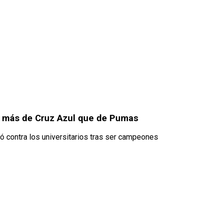
es más de Cruz Azul que de Pumas
ó contra los universitarios tras ser campeones