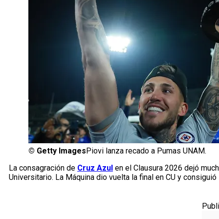
©
Getty Images
Piovi lanza recado a Pumas UNAM.
La consagración de
Cruz Azul
en el Clausura 2026 dejó much
Universitario. La Máquina dio vuelta la final en CU y consiguió 
Publ