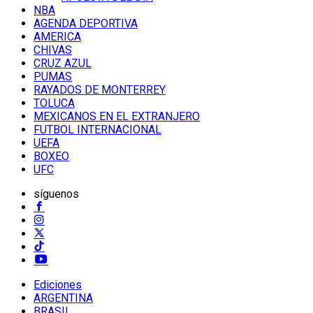
NBA
AGENDA DEPORTIVA
AMERICA
CHIVAS
CRUZ AZUL
PUMAS
RAYADOS DE MONTERREY
TOLUCA
MEXICANOS EN EL EXTRANJERO
FUTBOL INTERNACIONAL
UEFA
BOXEO
UFC
síguenos
Ediciones
ARGENTINA
BRASIL