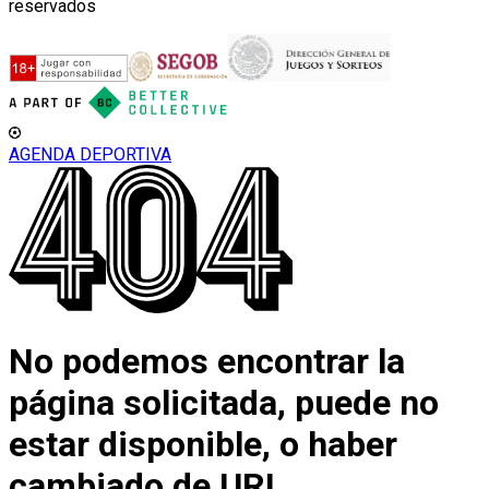
reservados
AGENDA DEPORTIVA
No podemos encontrar la
página solicitada, puede no
estar disponible, o haber
cambiado de URL