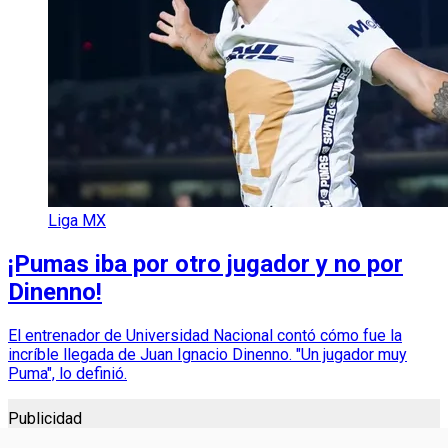
Liga MX
¡Pumas iba por otro jugador y no por
Dinenno!
El entrenador de Universidad Nacional contó cómo fue la
incríble llegada de Juan Ignacio Dinenno. "Un jugador muy
Puma", lo definió.
Publicidad