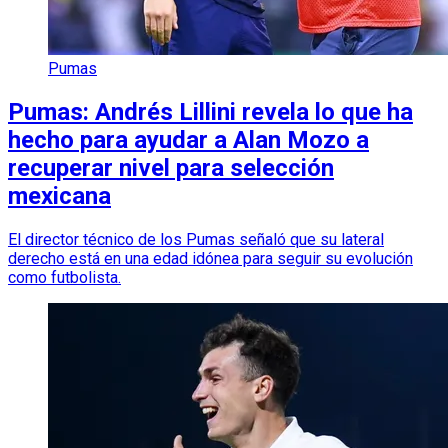
Pumas
Pumas: Andrés Lillini revela lo que ha
hecho para ayudar a Alan Mozo a
recuperar nivel para selección
mexicana
El director técnico de los Pumas señaló que su lateral
derecho está en una edad idónea para seguir su evolución
como futbolista.