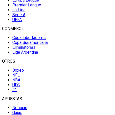
Europa League
Premier League
La Liga
Serie A
UEFA
CONMEBOL
Copa Libertadores
Copa Sudamericana
Eliminatorias
Liga Argentina
OTROS
Boxeo
NFL
NBA
UFC
F1
APUESTAS
Noticias
Guías