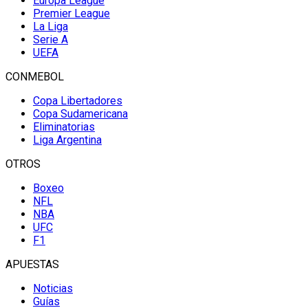
Europa League
Premier League
La Liga
Serie A
UEFA
CONMEBOL
Copa Libertadores
Copa Sudamericana
Eliminatorias
Liga Argentina
OTROS
Boxeo
NFL
NBA
UFC
F1
APUESTAS
Noticias
Guías