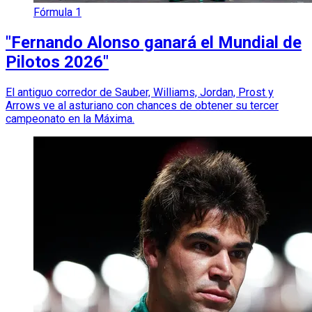
Fórmula 1
"Fernando Alonso ganará el Mundial de
Pilotos 2026"
El antiguo corredor de Sauber, Williams, Jordan, Prost y
Arrows ve al asturiano con chances de obtener su tercer
campeonato en la Máxima.