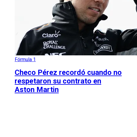
Fórmula 1
Checo Pérez recordó cuando no
respetaron su contrato en
Aston Martin