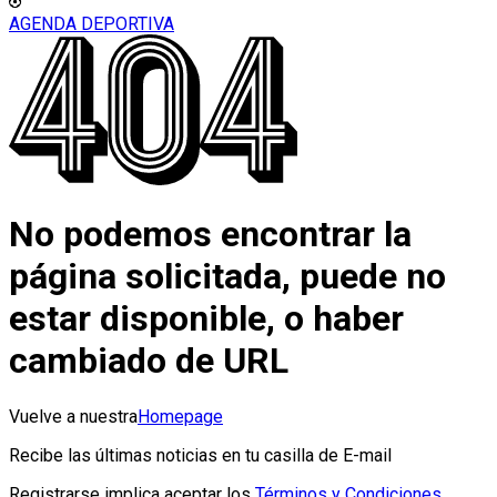
AGENDA DEPORTIVA
No podemos encontrar la
página solicitada, puede no
estar disponible, o haber
cambiado de URL
Vuelve a nuestra
Homepage
Recibe las últimas noticias en tu casilla de E-mail
Registrarse implica aceptar los
Términos y Condiciones