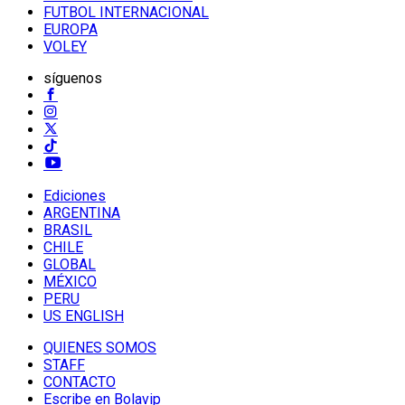
FUTBOL INTERNACIONAL
EUROPA
VOLEY
síguenos
Ediciones
ARGENTINA
BRASIL
CHILE
GLOBAL
MÉXICO
PERU
US ENGLISH
QUIENES SOMOS
STAFF
CONTACTO
Escribe en Bolavip