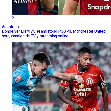
2
Amistoso
Dónde ver EN VIVO el amistoso PSG vs. Manchester United:
hora, canales de TV y streaming online