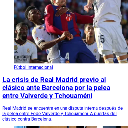
Fútbol Internacional
La crisis de Real Madrid previo al
clásico ante Barcelona por la pelea
entre Valverde y Tchouaméni
Real Madrid se encuentra en una disputa interna después de
la pelea entre Fede Valverde y Tchouaméni. A puertas del
clásico contra Barcelona.