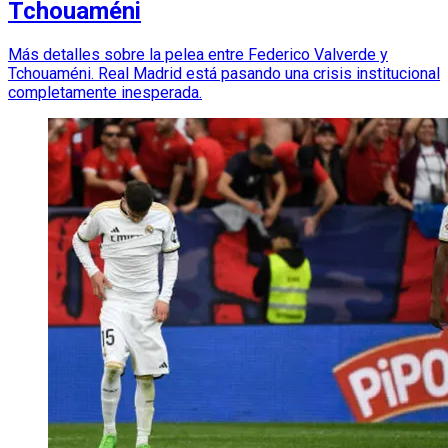
Tchouaméni
Más detalles sobre la pelea entre Federico Valverde y
Tchouaméni. Real Madrid está pasando una crisis institucional
completamente inesperada.