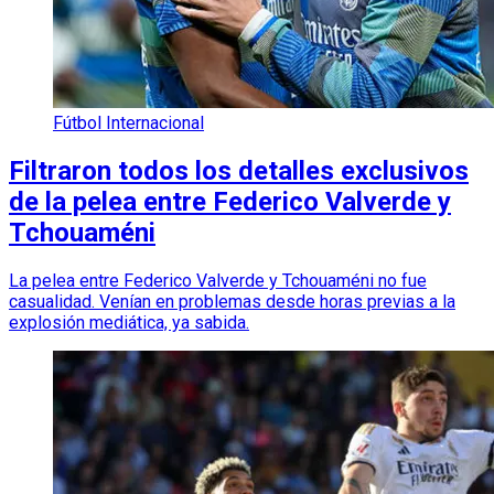
Fútbol Internacional
Filtraron todos los detalles exclusivos
de la pelea entre Federico Valverde y
Tchouaméni
La pelea entre Federico Valverde y Tchouaméni no fue
casualidad. Venían en problemas desde horas previas a la
explosión mediática, ya sabida.