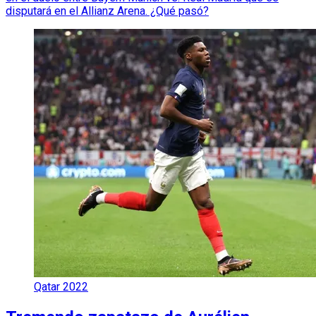
disputará en el Allianz Arena. ¿Qué pasó?
Qatar 2022