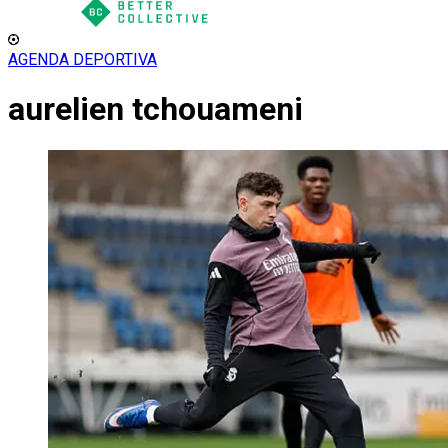
AGENDA DEPORTIVA
aurelien tchouameni