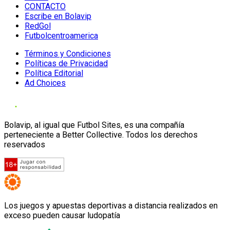
CONTACTO
Escribe en Bolavip
RedGol
Futbolcentroamerica
Términos y Condiciones
Políticas de Privacidad
Política Editorial
Ad Choices
Bolavip, al igual que Futbol Sites, es una compañía
perteneciente a Better Collective. Todos los derechos
reservados
Los juegos y apuestas deportivas a distancia realizados en
exceso pueden causar ludopatía