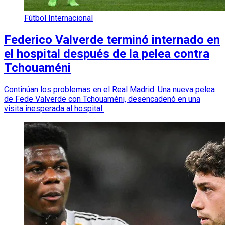
Fútbol Internacional
Federico Valverde terminó internado en
el hospital después de la pelea contra
Tchouaméni
Continúan los problemas en el Real Madrid. Una nueva pelea
de Fede Valverde con Tchouaméni, desencadenó en una
visita inesperada al hospital.