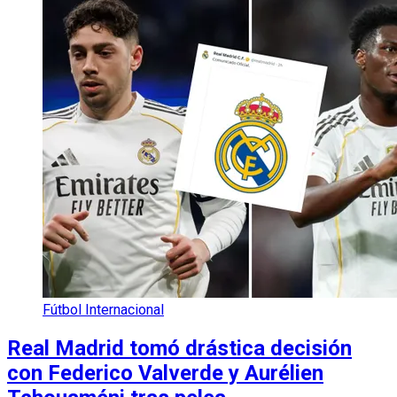
Fútbol Internacional
Real Madrid tomó drástica decisión
con Federico Valverde y Aurélien