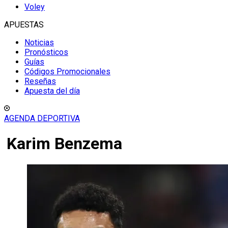
Voley
APUESTAS
Noticias
Pronósticos
Guías
Códigos Promocionales
Reseñas
Apuesta del día
AGENDA DEPORTIVA
Karim Benzema