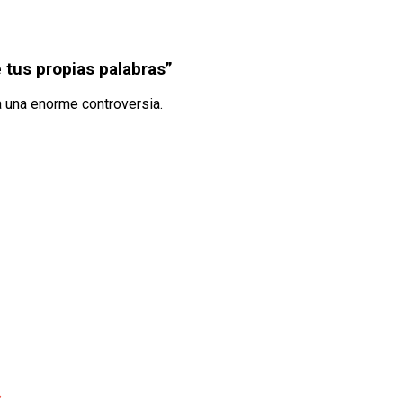
 tus propias palabras”
a una enorme controversia.