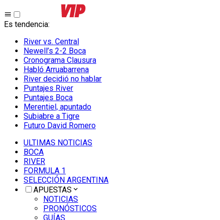
Es tendencia
:
River vs. Central
Newell’s 2-2 Boca
Cronograma Clausura
Habló Arruabarrena
River decidió no hablar
Puntajes River
Puntajes Boca
Merentiel, apuntado
Subiabre a Tigre
Futuro David Romero
ULTIMAS NOTICIAS
BOCA
RIVER
FORMULA 1
SELECCIÓN ARGENTINA
APUESTAS
NOTICIAS
PRONÓSTICOS
GUÍAS