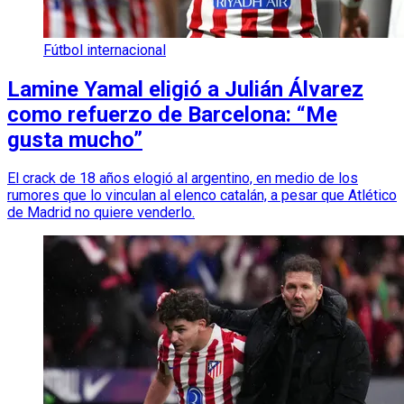
Fútbol internacional
Lamine Yamal eligió a Julián Álvarez
como refuerzo de Barcelona: “Me
gusta mucho”
El crack de 18 años elogió al argentino, en medio de los
rumores que lo vinculan al elenco catalán, a pesar que Atlético
de Madrid no quiere venderlo.