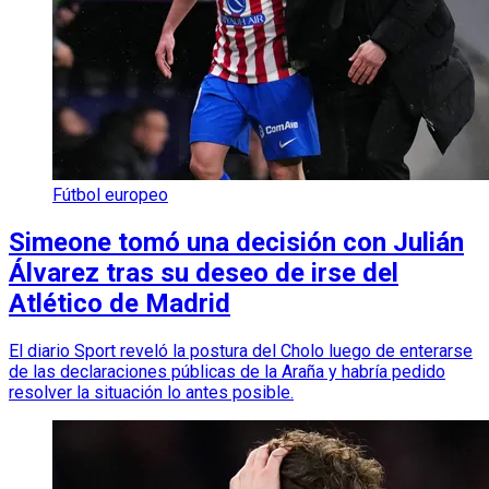
Fútbol europeo
Simeone tomó una decisión con Julián
Álvarez tras su deseo de irse del
Atlético de Madrid
El diario Sport reveló la postura del Cholo luego de enterarse
de las declaraciones públicas de la Araña y habría pedido
resolver la situación lo antes posible.