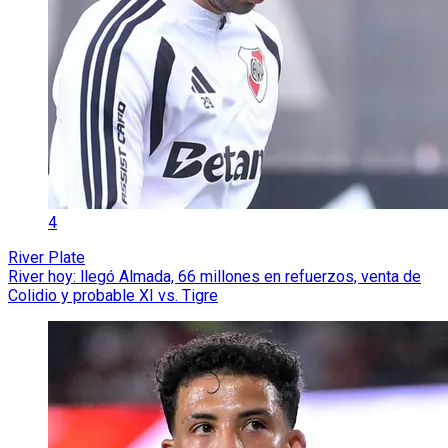
4
River Plate
River hoy: llegó Almada, 66 millones en refuerzos, venta de
Colidio y probable XI vs. Tigre