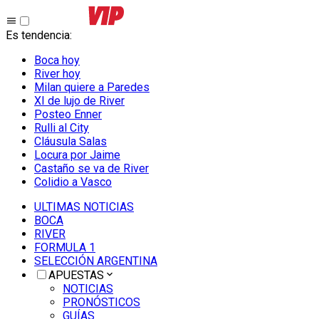
Es tendencia
:
Boca hoy
River hoy
Milan quiere a Paredes
XI de lujo de River
Posteo Enner
Rulli al City
Cláusula Salas
Locura por Jaime
Castaño se va de River
Colidio a Vasco
ULTIMAS NOTICIAS
BOCA
RIVER
FORMULA 1
SELECCIÓN ARGENTINA
APUESTAS
NOTICIAS
PRONÓSTICOS
GUÍAS