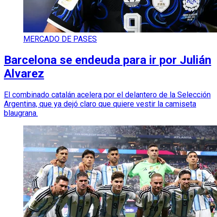
MERCADO DE PASES
Barcelona se endeuda para ir por Julián
Alvarez
El combinado catalán acelera por el delantero de la Selección
Argentina, que ya dejó claro que quiere vestir la camiseta
blaugrana.