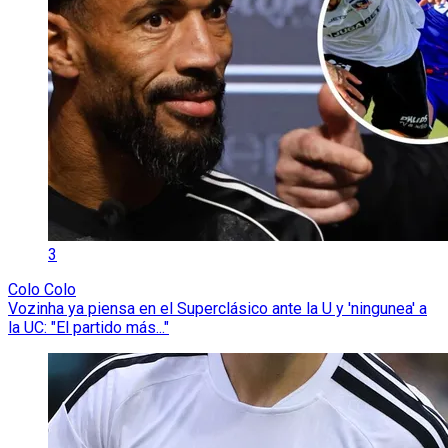
3
Colo Colo
Vozinha ya piensa en el Superclásico ante la U y 'ningunea' a
la UC: "El partido más..."