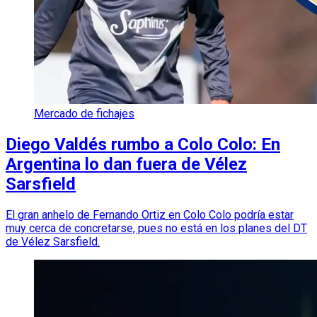
Mercado de fichajes
Diego Valdés rumbo a Colo Colo: En
Argentina lo dan fuera de Vélez
Sarsfield
El gran anhelo de Fernando Ortiz en Colo Colo podría estar
muy cerca de concretarse, pues no está en los planes del DT
de Vélez Sarsfield.