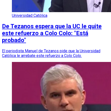
Universidad Católica
De Tezanos espera que la UC le quite
este refuerzo a Colo Colo: "Está
probado"
El periodista Manuel de Tezanos pide que la Universidad
Católica le arrebate este refuerzo a Colo Colo.