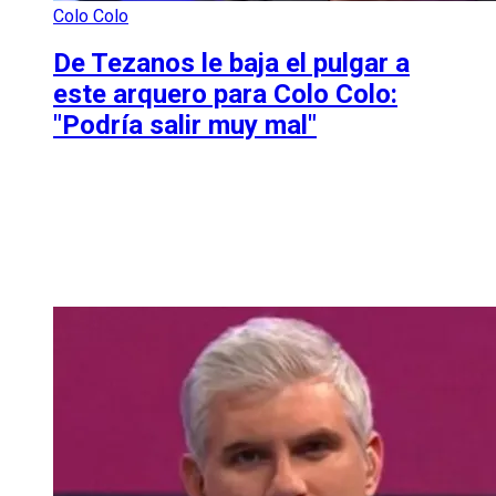
Colo Colo
De Tezanos le baja el pulgar a
este arquero para Colo Colo:
"Podría salir muy mal"