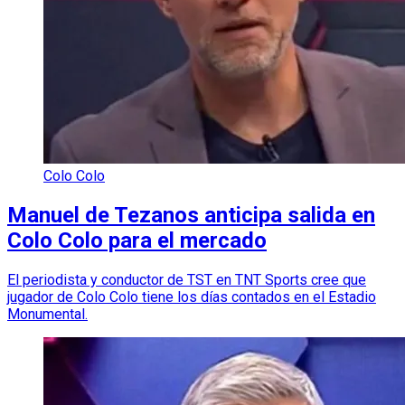
Colo Colo
Manuel de Tezanos anticipa salida en
Colo Colo para el mercado
El periodista y conductor de TST en TNT Sports cree que
jugador de Colo Colo tiene los días contados en el Estadio
Monumental.