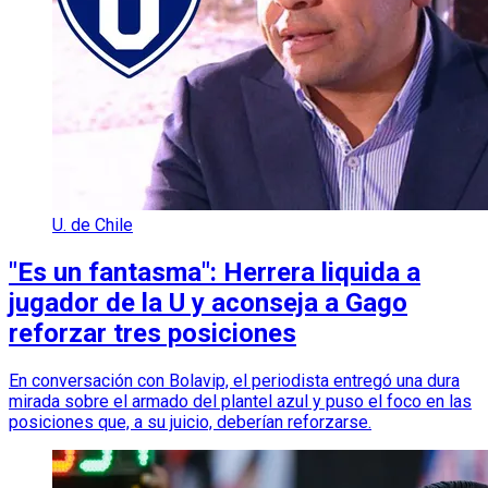
U. de Chile
"Es un fantasma": Herrera liquida a
jugador de la U y aconseja a Gago
reforzar tres posiciones
En conversación con Bolavip, el periodista entregó una dura
mirada sobre el armado del plantel azul y puso el foco en las
posiciones que, a su juicio, deberían reforzarse.