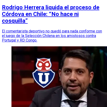
Rodrigo Herrera liquida el proceso de
Córdova en Chile: “No hace ni
cosquilla”
El comentarista deportivo no quedó para nada conforme con
el juego de la Selección Chilena en los amistosos contra
Portugal y RD Congo.