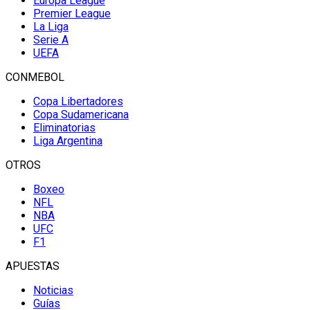
Europa League
Premier League
La Liga
Serie A
UEFA
CONMEBOL
Copa Libertadores
Copa Sudamericana
Eliminatorias
Liga Argentina
OTROS
Boxeo
NFL
NBA
UFC
F1
APUESTAS
Noticias
Guías