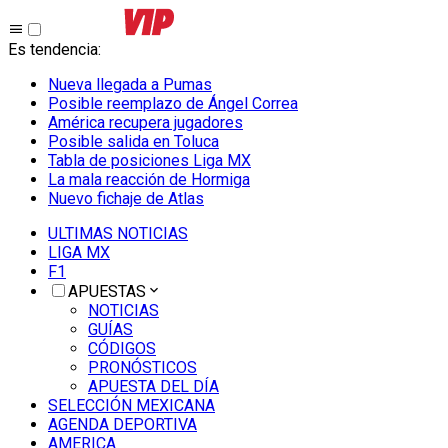
Es tendencia
:
Nueva llegada a Pumas
Posible reemplazo de Ángel Correa
América recupera jugadores
Posible salida en Toluca
Tabla de posiciones Liga MX
La mala reacción de Hormiga
Nuevo fichaje de Atlas
ULTIMAS NOTICIAS
LIGA MX
F1
APUESTAS
NOTICIAS
GUÍAS
CÓDIGOS
PRONÓSTICOS
APUESTA DEL DÍA
SELECCIÓN MEXICANA
AGENDA DEPORTIVA
AMERICA