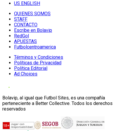
US ENGLISH
QUIENES SOMOS
STAFF
CONTACTO
Escribe en Bolavip
RedGol
APUESTAS
Futbolcentroamerica
Términos y Condiciones
Políticas de Privacidad
Política Editorial
Ad Choices
Bolavip, al igual que Futbol Sites, es una compañía
perteneciente a Better Collective. Todos los derechos
reservados