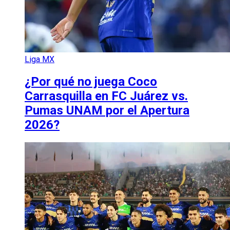
Liga MX
¿Por qué no juega Coco
Carrasquilla en FC Juárez vs.
Pumas UNAM por el Apertura
2026?