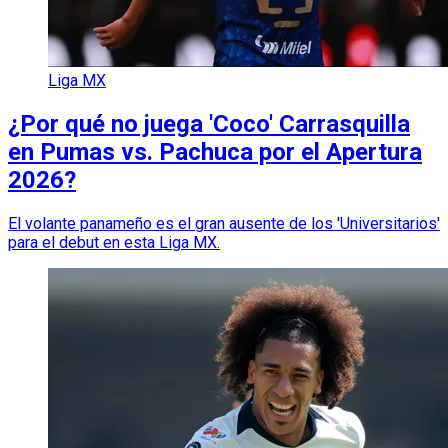
Liga MX
¿Por qué no juega 'Coco' Carrasquilla
en Pumas vs. Pachuca por el Apertura
2026?
El volante panameño es el gran ausente de los 'Universitarios'
para el debut en esta Liga MX.