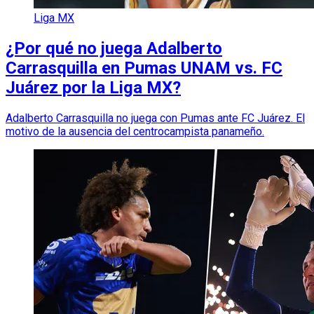
Liga MX
¿Por qué no juega Adalberto
Carrasquilla en Pumas UNAM vs. FC
Juárez por la Liga MX?
Adalberto Carrasquilla no juega con Pumas ante FC Juárez. El
motivo de la ausencia del centrocampista panameño.