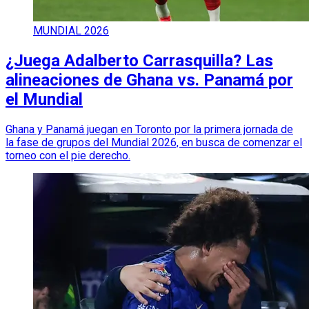
MUNDIAL 2026
¿Juega Adalberto Carrasquilla? Las
alineaciones de Ghana vs. Panamá por
el Mundial
Ghana y Panamá juegan en Toronto por la primera jornada de
la fase de grupos del Mundial 2026, en busca de comenzar el
torneo con el pie derecho.