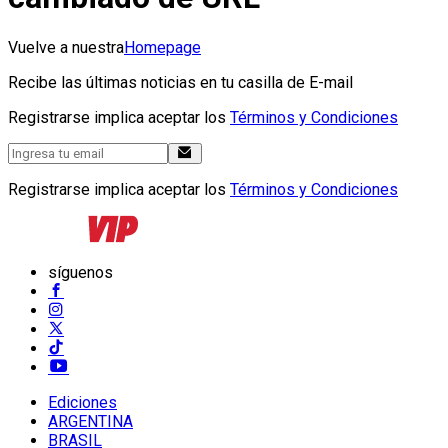
Vuelve a nuestra
Homepage
Recibe las últimas noticias en tu casilla de E-mail
Registrarse implica aceptar los
Términos y Condiciones
Registrarse implica aceptar los
Términos y Condiciones
síguenos
Ediciones
ARGENTINA
BRASIL