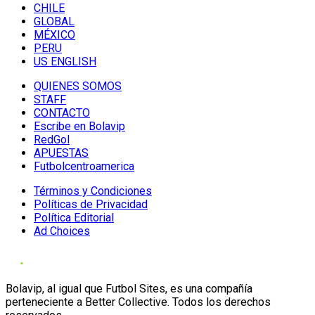
CHILE
GLOBAL
MÉXICO
PERU
US ENGLISH
QUIENES SOMOS
STAFF
CONTACTO
Escribe en Bolavip
RedGol
APUESTAS
Futbolcentroamerica
Términos y Condiciones
Políticas de Privacidad
Política Editorial
Ad Choices
Bolavip, al igual que Futbol Sites, es una compañía
perteneciente a Better Collective. Todos los derechos