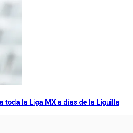
 toda la Liga MX a días de la Liguilla