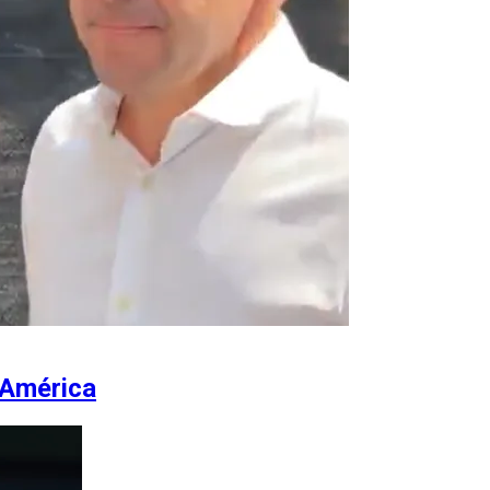
 América