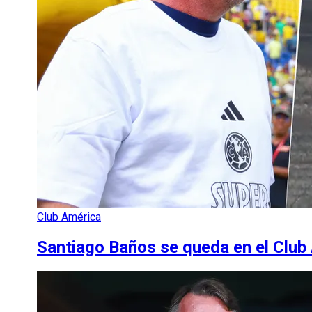
Club América
Santiago Baños se queda en el Club