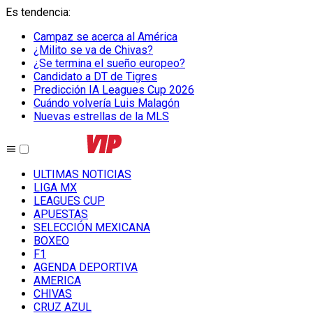
Es tendencia
:
Campaz se acerca al América
¿Milito se va de Chivas?
¿Se termina el sueño europeo?
Candidato a DT de Tigres
Predicción IA Leagues Cup 2026
Cuándo volvería Luis Malagón
Nuevas estrellas de la MLS
ULTIMAS NOTICIAS
LIGA MX
LEAGUES CUP
APUESTAS
SELECCIÓN MEXICANA
BOXEO
F1
AGENDA DEPORTIVA
AMERICA
CHIVAS
CRUZ AZUL