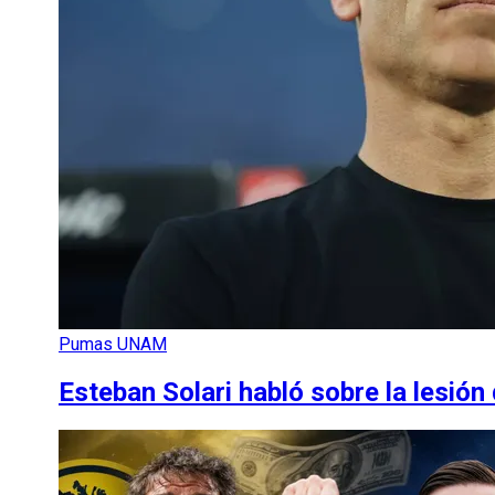
Pumas UNAM
Esteban Solari habló sobre la lesión