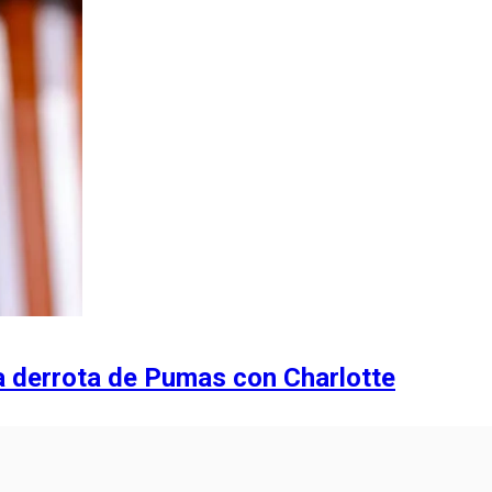
la derrota de Pumas con Charlotte