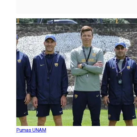
Pumas UNAM