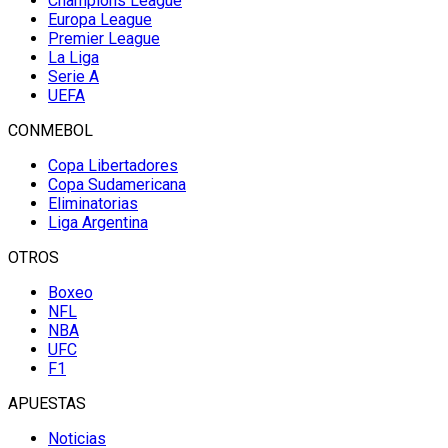
Champions League
Europa League
Premier League
La Liga
Serie A
UEFA
CONMEBOL
Copa Libertadores
Copa Sudamericana
Eliminatorias
Liga Argentina
OTROS
Boxeo
NFL
NBA
UFC
F1
APUESTAS
Noticias