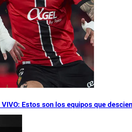
N VIVO: Estos son los equipos que descie