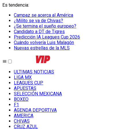
Es tendencia
:
Campaz se acerca al América
¿Milito se va de Chivas?
¿Se termina el sueño europeo?
Candidato a DT de Tigres
Predicción IA Leagues Cup 2026
Cuándo volvería Luis Malagón
Nuevas estrellas de la MLS
ULTIMAS NOTICIAS
LIGA MX
LEAGUES CUP
APUESTAS
SELECCIÓN MEXICANA
BOXEO
F1
AGENDA DEPORTIVA
AMERICA
CHIVAS
CRUZ AZUL