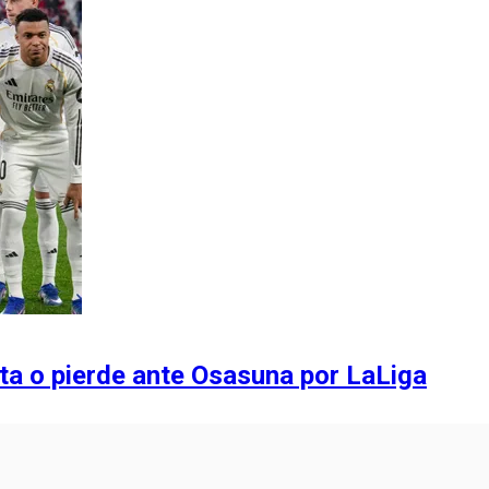
ta o pierde ante Osasuna por LaLiga