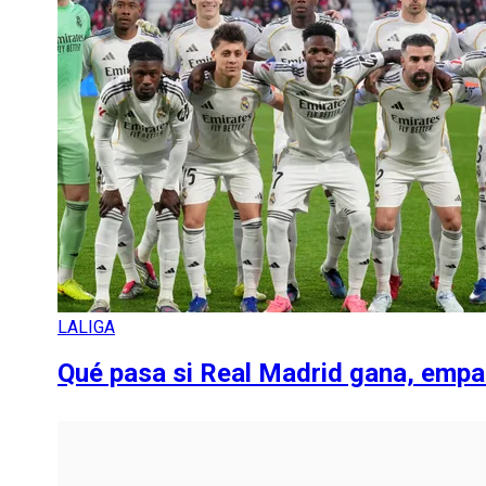
LALIGA
Qué pasa si Real Madrid gana, empa