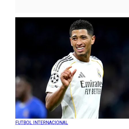
FUTBOL INTERNACIONAL