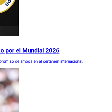
o por el Mundial 2026
promiso de ambos en el certamen internacional.