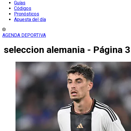
Guías
Códigos
Pronósticos
Apuesta del día
AGENDA DEPORTIVA
seleccion alemania - Página 3