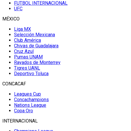
FUTBOL INTERNACIONAL
UFC
MÉXICO
Liga MX
Selección Mexicana
Club América
Chivas de Guadalajara
Cruz Azul
Pumas UNAM
Rayados de Monterrey
Tigres UANL
Deportivo Toluca
CONCACAF
Leagues Cup
Concachampions
Nations League
Copa Oro
INTERNACIONAL