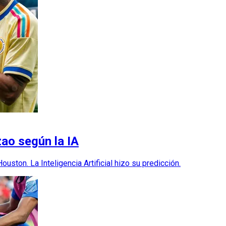
ao según la IA
ston. La Inteligencia Artificial hizo su predicción.