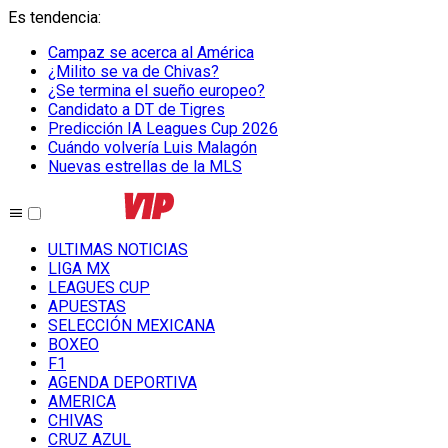
Es tendencia
:
Campaz se acerca al América
¿Milito se va de Chivas?
¿Se termina el sueño europeo?
Candidato a DT de Tigres
Predicción IA Leagues Cup 2026
Cuándo volvería Luis Malagón
Nuevas estrellas de la MLS
ULTIMAS NOTICIAS
LIGA MX
LEAGUES CUP
APUESTAS
SELECCIÓN MEXICANA
BOXEO
F1
AGENDA DEPORTIVA
AMERICA
CHIVAS
CRUZ AZUL