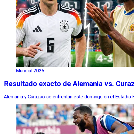
Mundial 2026
Resultado exacto de Alemania vs. Curaz
Alemania y Curazao se enfrentan este domingo en el Estadio Hou