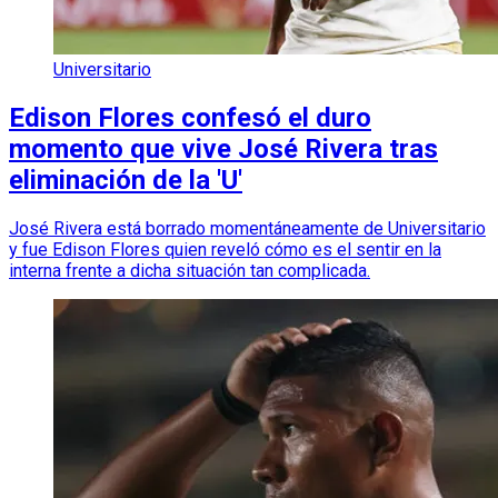
Universitario
Edison Flores confesó el duro
momento que vive José Rivera tras
eliminación de la 'U'
José Rivera está borrado momentáneamente de Universitario
y fue Edison Flores quien reveló cómo es el sentir en la
interna frente a dicha situación tan complicada.