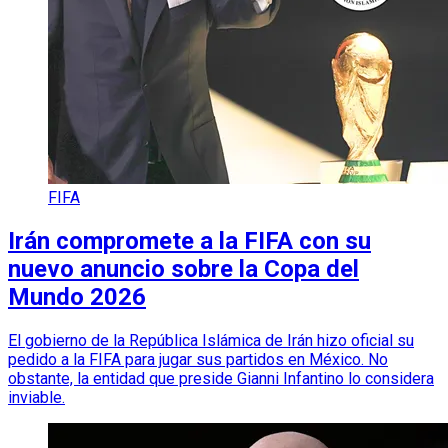
FIFA
Irán compromete a la FIFA con su
nuevo anuncio sobre la Copa del
Mundo 2026
El gobierno de la República Islámica de Irán hizo oficial su
pedido a la FIFA para jugar sus partidos en México. No
obstante, la entidad que preside Gianni Infantino lo considera
inviable.