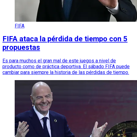
FIFA
FIFA ataca la pérdida de tiempo con 5
propuestas
Es para muchos el gran mal de este juegos a nivel de
producto como de práctica deportiva. El sábado FIFA puede
cambiar para siempre la historia de las pérdidas de tiempo.