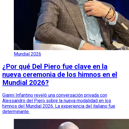
Mundial 2026
¿Por qué Del Piero fue clave en la
nueva ceremonia de los himnos en el
Mundial 2026?
Gianni Infantino reveló una conversación privada con
Alessandro del Piero sobre la nueva modalidad en los
himnos del Mundial 2026. La experiencia del italiano fue
determinante.