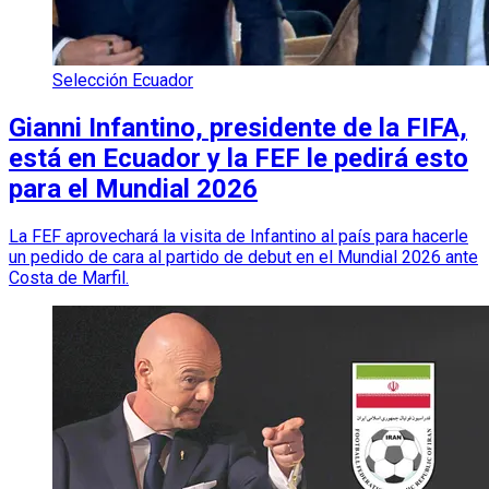
Selección Ecuador
Gianni Infantino, presidente de la FIFA,
está en Ecuador y la FEF le pedirá esto
para el Mundial 2026
La FEF aprovechará la visita de Infantino al país para hacerle
un pedido de cara al partido de debut en el Mundial 2026 ante
Costa de Marfil.