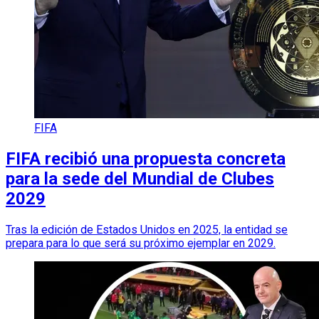
FIFA
FIFA recibió una propuesta concreta
para la sede del Mundial de Clubes
2029
Tras la edición de Estados Unidos en 2025, la entidad se
prepara para lo que será su próximo ejemplar en 2029.