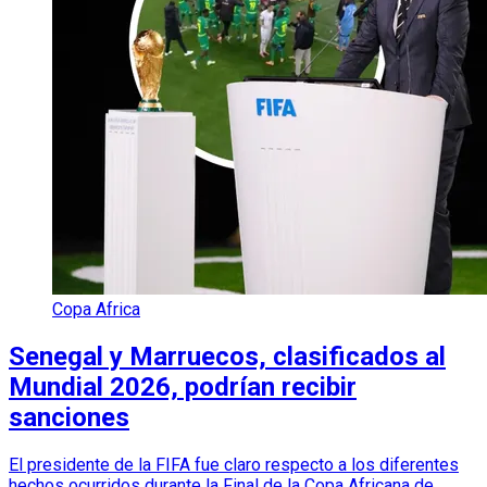
Copa Africa
Senegal y Marruecos, clasificados al
Mundial 2026, podrían recibir
sanciones
El presidente de la FIFA fue claro respecto a los diferentes
hechos ocurridos durante la Final de la Copa Africana de