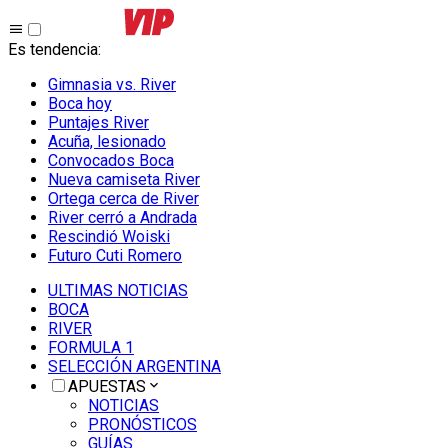
Es tendencia
:
Gimnasia vs. River
Boca hoy
Puntajes River
Acuña, lesionado
Convocados Boca
Nueva camiseta River
Ortega cerca de River
River cerró a Andrada
Rescindió Woiski
Futuro Cuti Romero
ULTIMAS NOTICIAS
BOCA
RIVER
FORMULA 1
SELECCIÓN ARGENTINA
APUESTAS
NOTICIAS
PRONÓSTICOS
GUÍAS