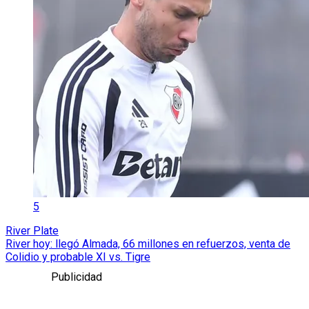
5
River Plate
River hoy: llegó Almada, 66 millones en refuerzos, venta de
Colidio y probable XI vs. Tigre
Publicidad