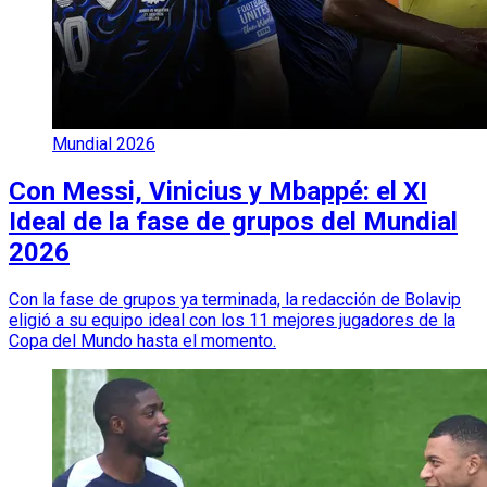
Mundial 2026
Con Messi, Vinicius y Mbappé: el XI
Ideal de la fase de grupos del Mundial
2026
Con la fase de grupos ya terminada, la redacción de Bolavip
eligió a su equipo ideal con los 11 mejores jugadores de la
Copa del Mundo hasta el momento.