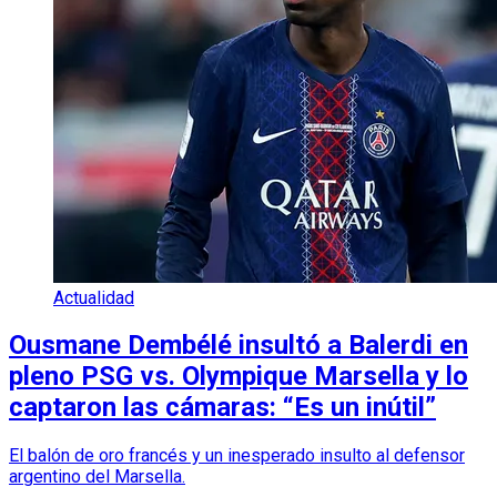
Actualidad
Ousmane Dembélé insultó a Balerdi en
pleno PSG vs. Olympique Marsella y lo
captaron las cámaras: “Es un inútil”
El balón de oro francés y un inesperado insulto al defensor
argentino del Marsella.