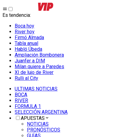
Es tendencia
:
Boca hoy
River hoy
Firmó Almada
Tabla anual
Habló Úbeda
Ampliación Bombonera
Juanfer a DIM
Milan quiere a Paredes
XI de lujo de River
Rulli al City
ULTIMAS NOTICIAS
BOCA
RIVER
FORMULA 1
SELECCIÓN ARGENTINA
APUESTAS
NOTICIAS
PRONÓSTICOS
GUÍAS