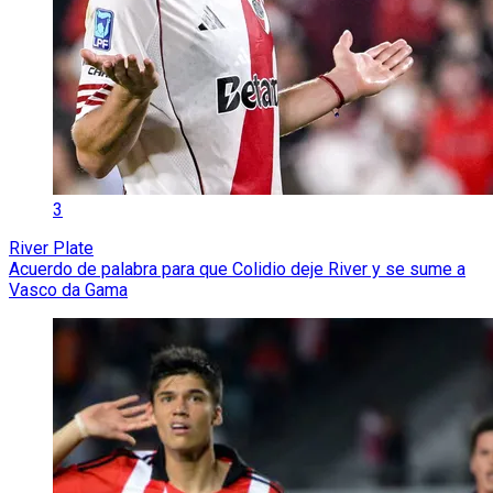
3
River Plate
Acuerdo de palabra para que Colidio deje River y se sume a
Vasco da Gama