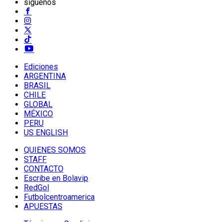
síguenos
Ediciones
ARGENTINA
BRASIL
CHILE
GLOBAL
MÉXICO
PERU
US ENGLISH
QUIENES SOMOS
STAFF
CONTACTO
Escribe en Bolavip
RedGol
Futbolcentroamerica
APUESTAS