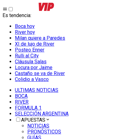
Es tendencia
:
Boca hoy
River hoy
Milan quiere a Paredes
XI de lujo de River
Posteo Enner
Rulli al City
Cláusula Salas
Locura por Jaime
Castaño se va de River
Colidio a Vasco
ULTIMAS NOTICIAS
BOCA
RIVER
FORMULA 1
SELECCIÓN ARGENTINA
APUESTAS
NOTICIAS
PRONÓSTICOS
GUÍAS