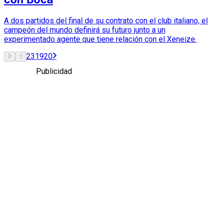
A dos partidos del final de su contrato con el club italiano, el
campeón del mundo definirá su futuro junto a un
experimentado agente que tiene relación con el Xeneize.
2
3
19
20
1
Publicidad