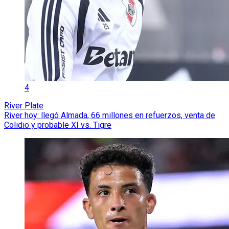
4
River Plate
River hoy: llegó Almada, 66 millones en refuerzos, venta de
Colidio y probable XI vs. Tigre