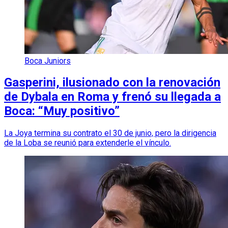
Boca Juniors
Gasperini, ilusionado con la renovación
de Dybala en Roma y frenó su llegada a
Boca: “Muy positivo”
La Joya termina su contrato el 30 de junio, pero la dirigencia
de la Loba se reunió para extenderle el vínculo.