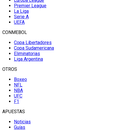
Europa League
Premier League
La Liga
Serie A
UEFA
CONMEBOL
Copa Libertadores
Copa Sudamericana
Eliminatorias
Liga Argentina
OTROS
Boxeo
NFL
NBA
UFC
F1
APUESTAS
Noticias
Guías