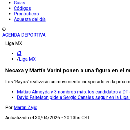
Guías
Códigos
Pronósticos
Apuesta del día
AGENDA DEPORTIVA
Liga MX
/
Liga MX
Necaxa y Martín Varini ponen a una figura en el 
Los 'Rayos' realizarán un movimiento inesperado en la próxim
Matías Almeyda y 3 nombres más: los candidatos a DT
David Faitelson pide a Sergio Canales seguir en la Liga
Por
Martín Zajic
Actualizado el
30/04/2026 - 20:13hs CST