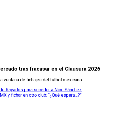
mercado tras fracasar en el Clausura 2026
a ventana de fichajes del futbol mexicano.
 de Rayados para suceder a Nico Sánchez
 MX y fichar en otro club: “¿Qué espera…?”