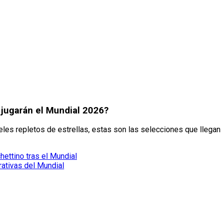
 jugarán el Mundial 2026?
teles repletos de estrellas, estas son las selecciones que llegan
ettino tras el Mundial
ativas del Mundial