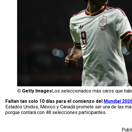
©
Getty Images
Los seleccionados más caros que habr
Faltan tan solo 10 días para el comienzo del
Mundial 202
Estados Unidos, México y Canadá promete ser una de las más 
porque contará con 48 selecciones participantes.
Publ