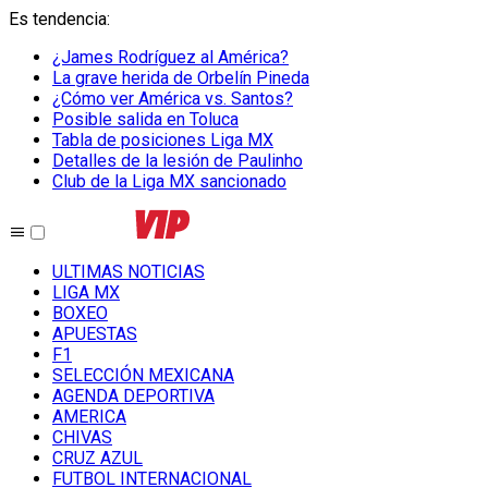
Es tendencia
:
¿James Rodríguez al América?
La grave herida de Orbelín Pineda
¿Cómo ver América vs. Santos?
Posible salida en Toluca
Tabla de posiciones Liga MX
Detalles de la lesión de Paulinho
Club de la Liga MX sancionado
ULTIMAS NOTICIAS
LIGA MX
BOXEO
APUESTAS
F1
SELECCIÓN MEXICANA
AGENDA DEPORTIVA
AMERICA
CHIVAS
CRUZ AZUL
FUTBOL INTERNACIONAL