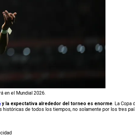
á en el Mundial 2026.
6
y la expectativa alrededor del torneo es enorme
. La Copa 
históricas de todos los tiempos, no solamente por los tres país
icidad