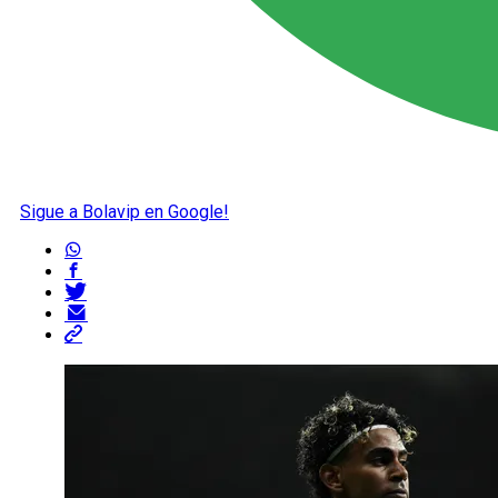
Sigue a Bolavip en Google!