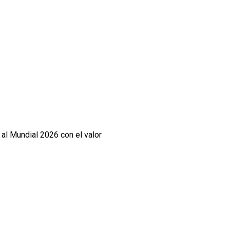
 al Mundial 2026 con el valor