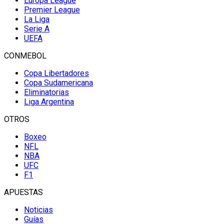
Europa League
Premier League
La Liga
Serie A
UEFA
CONMEBOL
Copa Libertadores
Copa Sudamericana
Eliminatorias
Liga Argentina
OTROS
Boxeo
NFL
NBA
UFC
F1
APUESTAS
Noticias
Guías