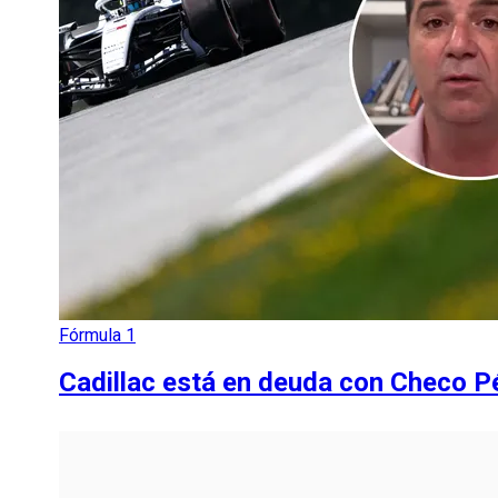
Fórmula 1
Cadillac está en deuda con Checo P