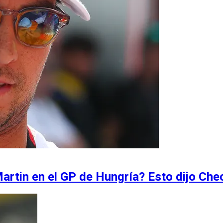
artin en el GP de Hungría? Esto dijo Ch