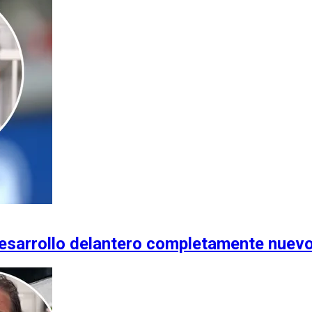
desarrollo delantero completamente nuevo