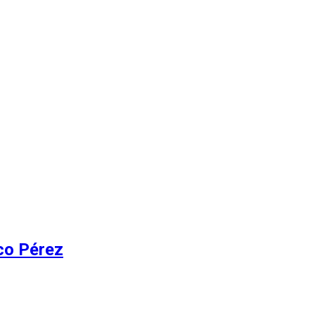
eco Pérez