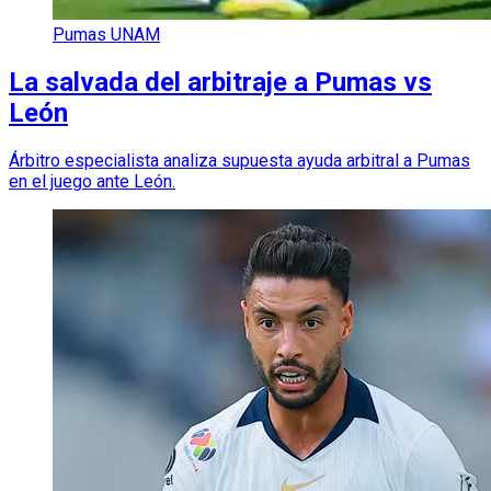
Pumas UNAM
La salvada del arbitraje a Pumas vs
León
Árbitro especialista analiza supuesta ayuda arbitral a Pumas
en el juego ante León.