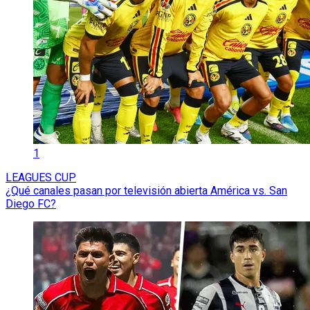
1
LEAGUES CUP
¿Qué canales pasan por televisión abierta América vs. San
Diego FC?