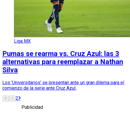
Liga MX
Pumas se rearma vs. Cruz Azul: las 3
alternativas para reemplazar a Nathan
Silva
Los 'Universitarios' se presentan ante un gran dilema para el
comienzo de la serie ante Cruz Azul.
2
1
Publicidad