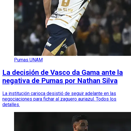
Pumas UNAM
La decisión de Vasco da Gama ante la
negativa de Pumas por Nathan Silva
La institución carioca desistió de seguir adelante en las
negociaciones para fichar al zaguero auriazul. Todos los
detalles.