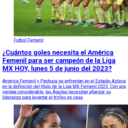
Futbol Femenil
¿Cuántos goles necesita el América
Femenil para ser campeón de la Liga
MX HOY, lunes 5 de junio del 2023?
América Femenil y Pachuca se enfrentan en el Estadio Azteca
en la definición del título de la Liga MX Femenil 2023. Con una
ventaja considerable, las Águilas necesitan afianzar su
liderazgo para levantar el trofeo en casa.