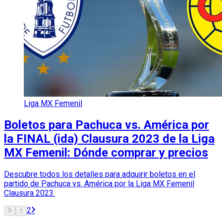
Liga MX Femenil
Boletos para Pachuca vs. América por
la FINAL (ida) Clausura 2023 de la Liga
MX Femenil: Dónde comprar y precios
Descubre todos los detalles para adquirir boletos en el
partido de Pachuca vs. América por la Liga MX Femenil
Clausura 2023.
2
1