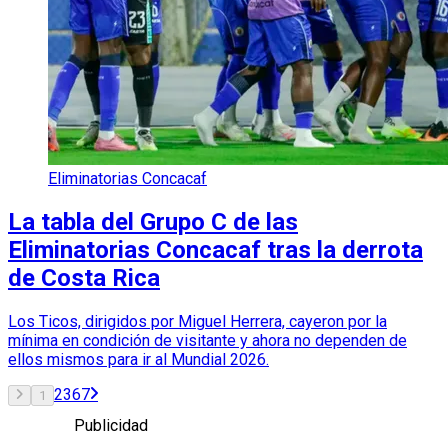
Eliminatorias Concacaf
La tabla del Grupo C de las
Eliminatorias Concacaf tras la derrota
de Costa Rica
Los Ticos, dirigidos por Miguel Herrera, cayeron por la
mínima en condición de visitante y ahora no dependen de
ellos mismos para ir al Mundial 2026.
2
3
6
7
1
Publicidad