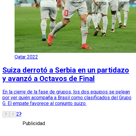
Qatar 2022
Suiza derrotó a Serbia en un partidazo
y avanzó a Octavos de Final
En la cierre de la fase de grupos, los dos equipos se pelean
por ver quién acompaña a Brasil como clasificados del Grupo
G. El empate favorece al conjunto suizo.
2
1
Publicidad