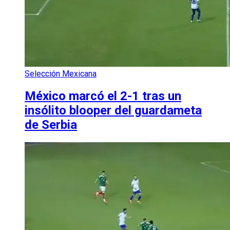
Selección Mexicana
México marcó el 2-1 tras un
insólito blooper del guardameta
de Serbia