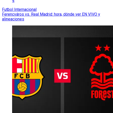
4
Futbol Internacional
Ferencváros vs. Real Madrid: hora, dónde ver EN VIVO y
alineaciones