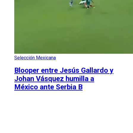
Selección Mexicana
Blooper entre Jesús Gallardo y
Johan Vásquez humilla a
México ante Serbia B