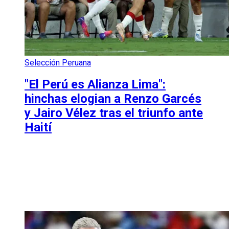
Selección Peruana
"El Perú es Alianza Lima":
hinchas elogian a Renzo Garcés
y Jairo Vélez tras el triunfo ante
Haití