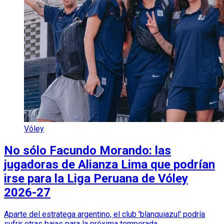
Vóley
No sólo Facundo Morando: las
jugadoras de Alianza Lima que podrían
irse para la Liga Peruana de Vóley
2026-27
Aparte del estratega argentino, el club 'blanquiazul' podría
sufrir otras bajas para la próxima temporada.