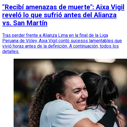
"Recibí amenazas de muerte": Aixa Vigil
reveló lo que sufrió antes del Alianza
vs. San Martín
Tras perder frente a Alianza Lima en la final de la Liga
Peruana de Vóley, Aixa Vigil contó sucesos lamentables que
vivió horas antes de la definición. A continuación, todos los
detalles.