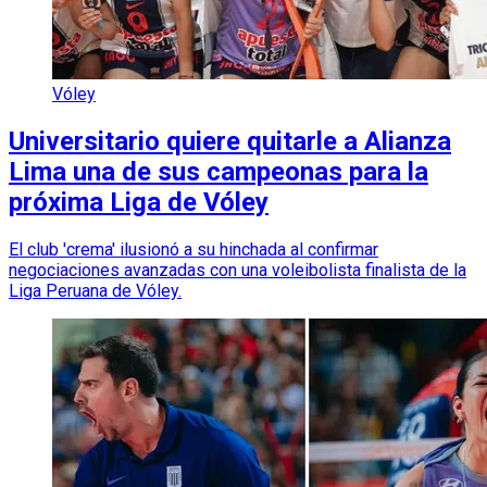
Vóley
Universitario quiere quitarle a Alianza
Lima una de sus campeonas para la
próxima Liga de Vóley
El club 'crema' ilusionó a su hinchada al confirmar
negociaciones avanzadas con una voleibolista finalista de la
Liga Peruana de Vóley.