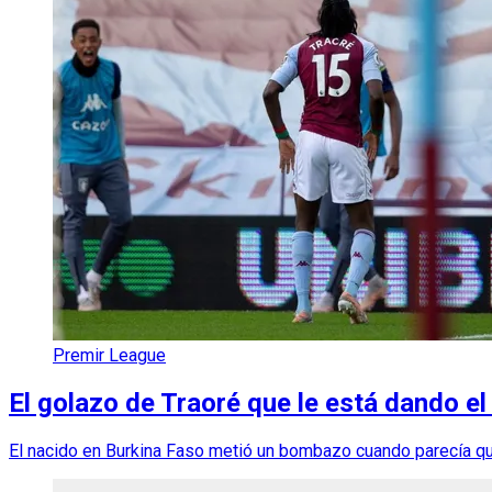
Premir League
El golazo de Traoré que le está dando el 
El nacido en Burkina Faso metió un bombazo cuando parecía qu