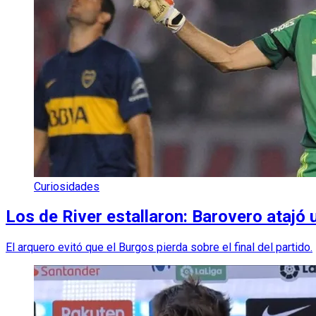
Curiosidades
Los de River estallaron: Barovero atajó 
El arquero evitó que el Burgos pierda sobre el final del partido.