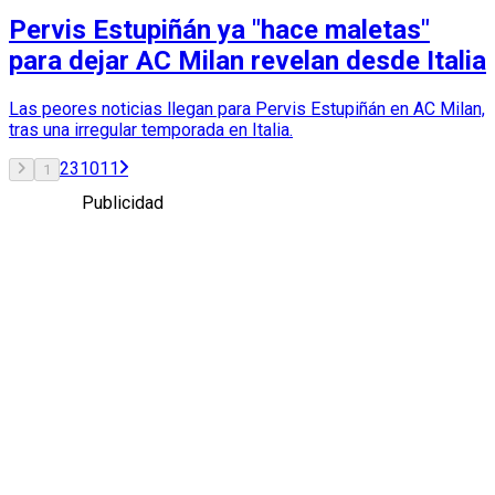
Pervis Estupiñán ya "hace maletas"
para dejar AC Milan revelan desde Italia
Las peores noticias llegan para Pervis Estupiñán en AC Milan,
tras una irregular temporada en Italia.
2
3
10
11
1
Publicidad