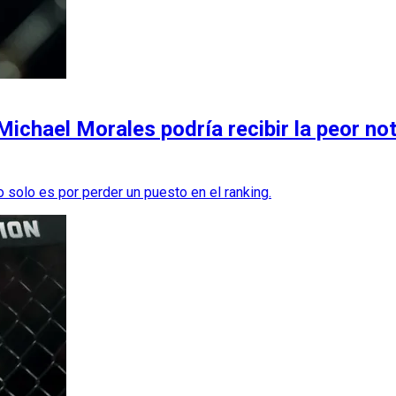
Michael Morales podría recibir la peor no
o solo es por perder un puesto en el ranking.