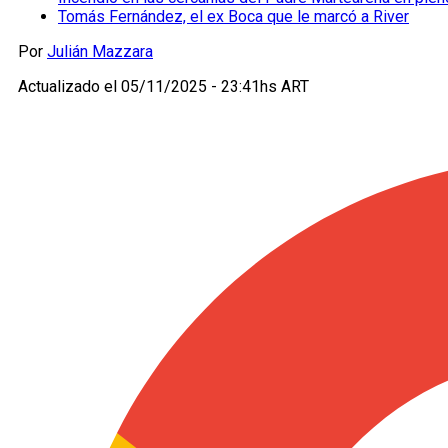
Tomás Fernández, el ex Boca que le marcó a River
Por
Julián Mazzara
Actualizado el
05/11/2025 - 23:41hs ART