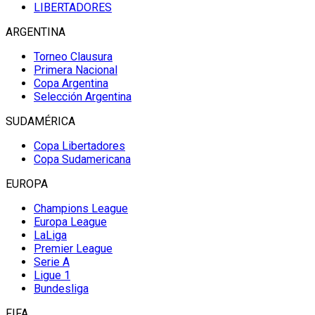
LIBERTADORES
ARGENTINA
Torneo Clausura
Primera Nacional
Copa Argentina
Selección Argentina
SUDAMÉRICA
Copa Libertadores
Copa Sudamericana
EUROPA
Champions League
Europa League
LaLiga
Premier League
Serie A
Ligue 1
Bundesliga
FIFA