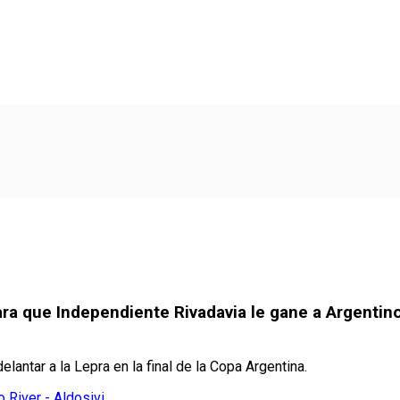
ra que Independiente Rivadavia le gane a Argentino
lantar a la Lepra en la final de la Copa Argentina.
 River - Aldosivi