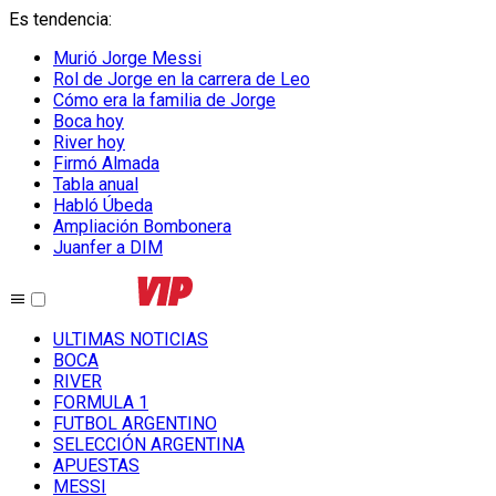
Es tendencia
:
Murió Jorge Messi
Rol de Jorge en la carrera de Leo
Cómo era la familia de Jorge
Boca hoy
River hoy
Firmó Almada
Tabla anual
Habló Úbeda
Ampliación Bombonera
Juanfer a DIM
ULTIMAS NOTICIAS
BOCA
RIVER
FORMULA 1
FUTBOL ARGENTINO
SELECCIÓN ARGENTINA
APUESTAS
MESSI