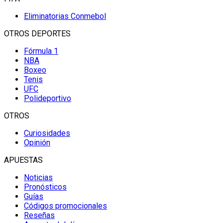
Eliminatorias Conmebol
OTROS DEPORTES
Fórmula 1
NBA
Boxeo
Tenis
UFC
Polideportivo
OTROS
Curiosidades
Opinión
APUESTAS
Noticias
Pronósticos
Guías
Códigos promocionales
Reseñas