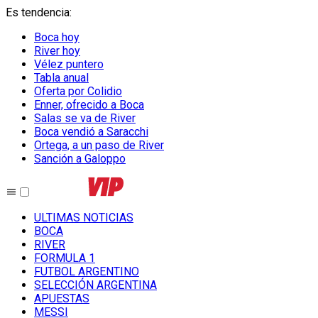
Es tendencia
:
Boca hoy
River hoy
Vélez puntero
Tabla anual
Oferta por Colidio
Enner, ofrecido a Boca
Salas se va de River
Boca vendió a Saracchi
Ortega, a un paso de River
Sanción a Galoppo
ULTIMAS NOTICIAS
BOCA
RIVER
FORMULA 1
FUTBOL ARGENTINO
SELECCIÓN ARGENTINA
APUESTAS
MESSI