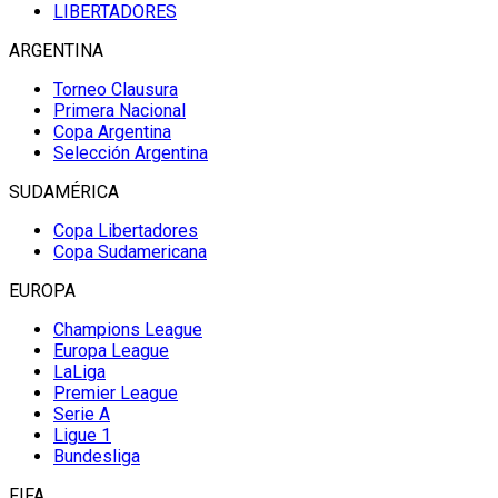
LIBERTADORES
ARGENTINA
Torneo Clausura
Primera Nacional
Copa Argentina
Selección Argentina
SUDAMÉRICA
Copa Libertadores
Copa Sudamericana
EUROPA
Champions League
Europa League
LaLiga
Premier League
Serie A
Ligue 1
Bundesliga
FIFA