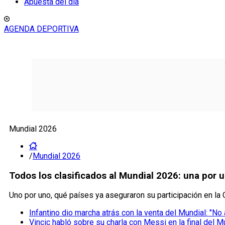
Apuesta del día
AGENDA DEPORTIVA
Mundial 2026
/
Mundial 2026
Todos los clasificados al Mundial 2026: una por 
Uno por uno, qué países ya aseguraron su participación en la C
Infantino dio marcha atrás con la venta del Mundial: "No
Vincic habló sobre su charla con Messi en la final del M